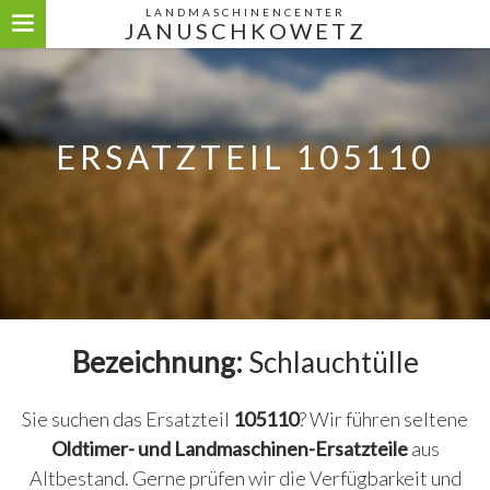
LANDMASCHINENCENTER
JANUSCHKOWETZ
ERSATZTEIL 105110
Bezeichnung:
Schlauchtülle
Sie suchen das Ersatzteil
105110
? Wir führen seltene
Oldtimer- und Landmaschinen-Ersatzteile
aus
Altbestand. Gerne prüfen wir die Verfügbarkeit und