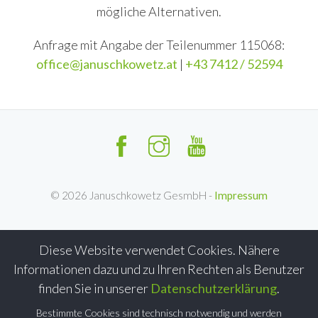
mögliche Alternativen.
Anfrage mit Angabe der Teilenummer 115068:
office@januschkowetz.at
|
+43 7412 / 52594
©
2026
Januschkowetz GesmbH -
Impressum
Diese Website verwendet Cookies. Nähere
Informationen dazu und zu Ihren Rechten als Benutzer
finden Sie in unserer
Datenschutzerklärung
.
Bestimmte Cookies sind technisch notwendig und werden