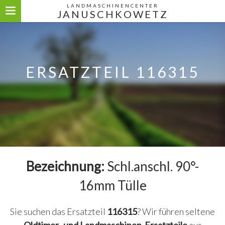
LANDMASCHINENCENTER
JANUSCHKOWETZ
ERSATZTEIL 116315
Bezeichnung:
Schl.anschl. 90°-
16mm Tülle
Sie suchen das Ersatzteil
116315
? Wir führen seltene