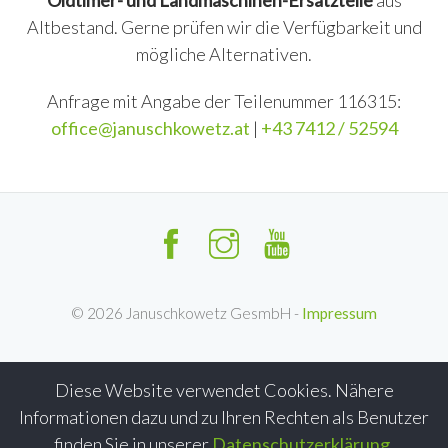
Oldtimer- und Landmaschinen-Ersatzteile
aus
Altbestand. Gerne prüfen wir die Verfügbarkeit und
mögliche Alternativen.
Anfrage mit Angabe der Teilenummer 116315:
office@januschkowetz.at
|
+43 7412 / 52594
©
2026
Januschkowetz GesmbH -
Impressum
Diese Website verwendet Cookies. Nähere
Informationen dazu und zu Ihren Rechten als Benutzer
finden Sie in unserer
Datenschutzerklärung
.