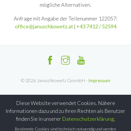
mögliche Alternativen.
Anfrage mit Angabe der Teilenummer 122057:
office@januschkowetz.at
|
+43 7412 / 52594
©
2026
Januschkowetz GesmbH -
Impressum
Diese Website verwendet Cookies. Nähere
Informationen dazu und zu Ihren Rechten als Benutzer
finden Sie in unserer
Datenschutzerklärung
.
Bestimmte Cookies sind technisch notwendig und werden