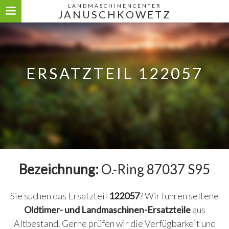
LANDMASCHINENCENTER
JANUSCHKOWETZ
ERSATZTEIL 122057
Bezeichnung:
O.-Ring 87037 S95
Sie suchen das Ersatzteil
122057
? Wir führen seltene
Oldtimer- und Landmaschinen-Ersatzteile
aus
Altbestand. Gerne prüfen wir die Verfügbarkeit und