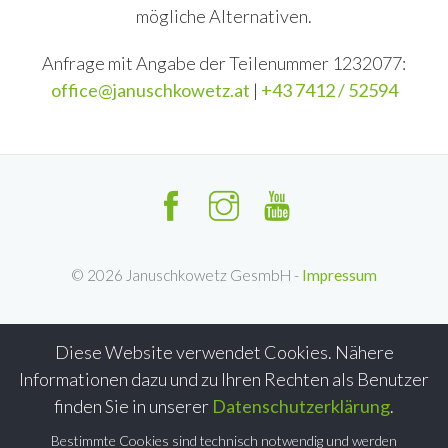
mögliche Alternativen.
Anfrage mit Angabe der Teilenummer 1232077:
office@januschkowetz.at
|
+43 7412 / 52594
©
2026
Januschkowetz GesmbH -
Impressum
Diese Website verwendet Cookies. Nähere
Informationen dazu und zu Ihren Rechten als Benutzer
finden Sie in unserer
Datenschutzerklärung
.
Bestimmte Cookies sind technisch notwendig und werden