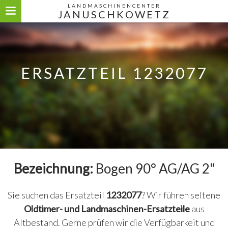
LANDMASCHINENCENTER
JANUSCHKOWETZ
ERSATZTEIL 1232077
Bezeichnung:
Bogen 90° AG/AG 2"
Sie suchen das Ersatzteil
1232077
? Wir führen seltene
Oldtimer- und Landmaschinen-Ersatzteile
aus
Altbestand. Gerne prüfen wir die Verfügbarkeit und