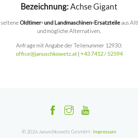
Bezeichnung:
Achse Gigant
n seltene
Oldtimer- und Landmaschinen-Ersatzteile
aus Alt
und mögliche Alternativen.
Anfrage mit Angabe der Teilenummer 12930:
office@januschkowetz.at
|
+43 7412 / 52594
©
2026
Januschkowetz GesmbH -
Impressum