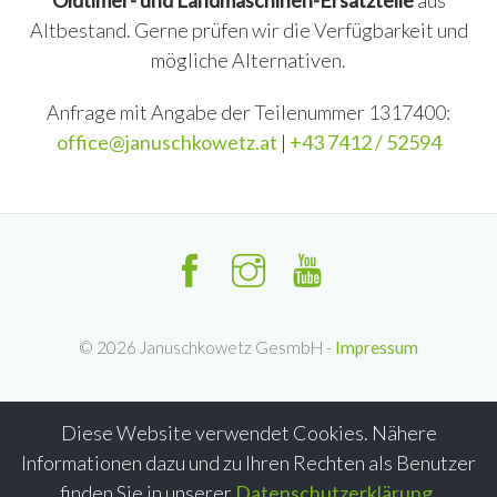
Oldtimer- und Landmaschinen-Ersatzteile
aus
Altbestand. Gerne prüfen wir die Verfügbarkeit und
mögliche Alternativen.
Anfrage mit Angabe der Teilenummer 1317400:
office@januschkowetz.at
|
+43 7412 / 52594
©
2026
Januschkowetz GesmbH -
Impressum
Diese Website verwendet Cookies. Nähere
Informationen dazu und zu Ihren Rechten als Benutzer
finden Sie in unserer
Datenschutzerklärung
.