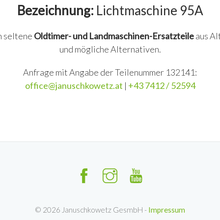
Bezeichnung:
Lichtmaschine 95A
n seltene
Oldtimer- und Landmaschinen-Ersatzteile
aus Al
und mögliche Alternativen.
Anfrage mit Angabe der Teilenummer 132141:
office@januschkowetz.at
|
+43 7412 / 52594
©
2026
Januschkowetz GesmbH -
Impressum