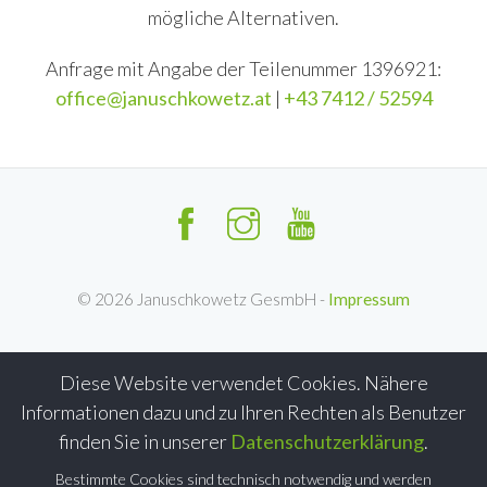
mögliche Alternativen.
Anfrage mit Angabe der Teilenummer 1396921:
office@januschkowetz.at
|
+43 7412 / 52594
©
2026
Januschkowetz GesmbH -
Impressum
Diese Website verwendet Cookies. Nähere
Informationen dazu und zu Ihren Rechten als Benutzer
finden Sie in unserer
Datenschutzerklärung
.
Bestimmte Cookies sind technisch notwendig und werden