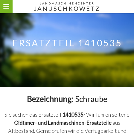
LANDMASCHINENCENTER
JANUSCHKOWETZ
ERSATZTEIL 1410535
Bezeichnung:
Schraube
Sie suchen das Ersatzteil
1410535
? Wir führen seltene
Oldtimer- und Landmaschinen-Ersatzteile
aus
Altbestand. Gerne prüfen wir die Verfügbarkeit und