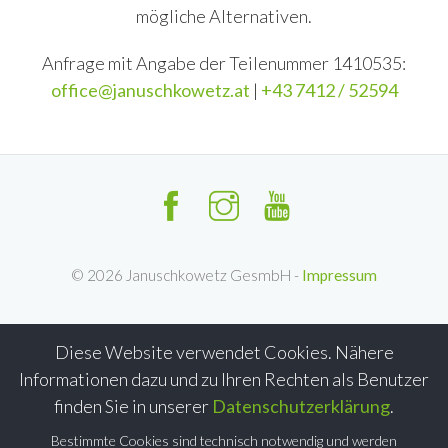
mögliche Alternativen.
Anfrage mit Angabe der Teilenummer 1410535:
office@januschkowetz.at
|
+43 7412 / 52594
©
2026
Januschkowetz GesmbH -
Impressum
Diese Website verwendet Cookies. Nähere
Informationen dazu und zu Ihren Rechten als Benutzer
finden Sie in unserer
Datenschutzerklärung
.
Bestimmte Cookies sind technisch notwendig und werden