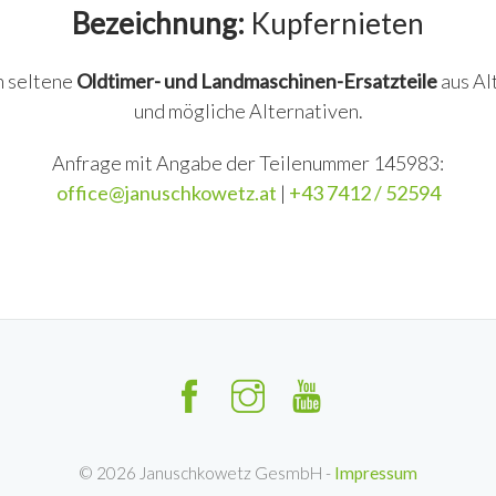
Bezeichnung:
Kupfernieten
n seltene
Oldtimer- und Landmaschinen-Ersatzteile
aus Al
und mögliche Alternativen.
Anfrage mit Angabe der Teilenummer 145983:
office@januschkowetz.at
|
+43 7412 / 52594
©
2026
Januschkowetz GesmbH -
Impressum