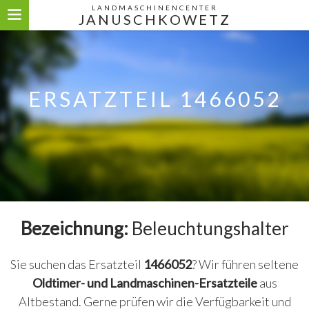
LANDMASCHINENCENTER
JANUSCHKOWETZ
ERSATZTEIL 1466052
Bezeichnung:
Beleuchtungshalter
Sie suchen das Ersatzteil
1466052
? Wir führen seltene
Oldtimer- und Landmaschinen-Ersatzteile
aus
Altbestand. Gerne prüfen wir die Verfügbarkeit und