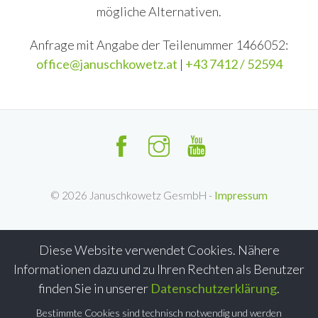
mögliche Alternativen.
Anfrage mit Angabe der Teilenummer 1466052:
office@januschkowetz.at
|
+43 7412 / 52594
©
2026
Januschkowetz GesmbH -
Impressum
Diese Website verwendet Cookies. Nähere
Informationen dazu und zu Ihren Rechten als Benutzer
finden Sie in unserer
Datenschutzerklärung
.
Bestimmte Cookies sind technisch notwendig und werden