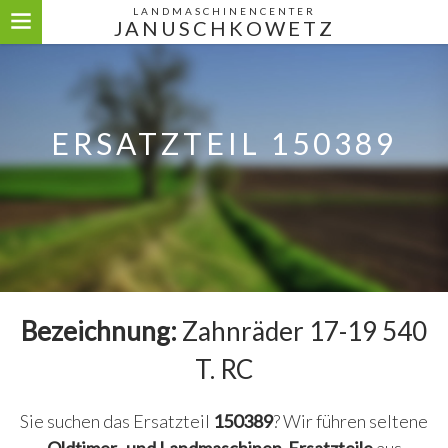
LANDMASCHINENCENTER
JANUSCHKOWETZ
ERSATZTEIL 150389
Bezeichnung:
Zahnräder 17-19 540
T. RC
Sie suchen das Ersatzteil
150389
? Wir führen seltene