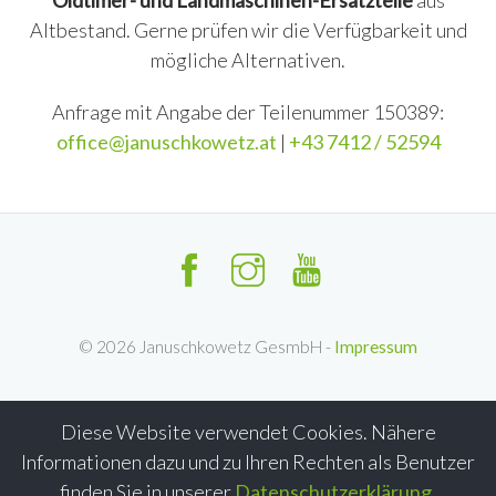
Oldtimer- und Landmaschinen-Ersatzteile
aus
Altbestand. Gerne prüfen wir die Verfügbarkeit und
mögliche Alternativen.
Anfrage mit Angabe der Teilenummer 150389:
office@januschkowetz.at
|
+43 7412 / 52594
©
2026
Januschkowetz GesmbH -
Impressum
Diese Website verwendet Cookies. Nähere
Informationen dazu und zu Ihren Rechten als Benutzer
finden Sie in unserer
Datenschutzerklärung
.