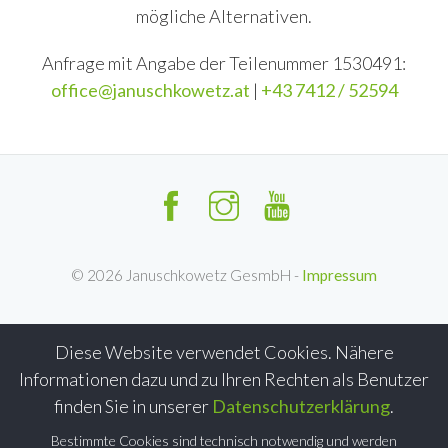
mögliche Alternativen.
Anfrage mit Angabe der Teilenummer 1530491:
office@januschkowetz.at
|
+43 7412 / 52594
©
2026
Januschkowetz GesmbH -
Impressum
Diese Website verwendet Cookies. Nähere
Informationen dazu und zu Ihren Rechten als Benutzer
finden Sie in unserer
Datenschutzerklärung
.
Bestimmte Cookies sind technisch notwendig und werden