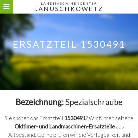
LANDMASCHINENCENTER
JANUSCHKOWETZ
ERSATZTEIL 1530491
Bezeichnung:
Spezialschraube
Sie suchen das Ersatzteil
1530491
? Wir führen seltene
Oldtimer- und Landmaschinen-Ersatzteile
aus
Altbestand. Gerne prüfen wir die Verfügbarkeit und