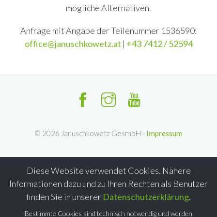
mögliche Alternativen.
Anfrage mit Angabe der Teilenummer 1536590:
office@januschkowetz.at
|
+43 7412 / 52594
©
2026
Januschkowetz GesmbH -
Impressum
Diese Website verwendet Cookies. Nähere
Informationen dazu und zu Ihren Rechten als Benutzer
finden Sie in unserer
Datenschutzerklärung
.
Bestimmte Cookies sind technisch notwendig und werden