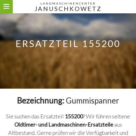
LANDMASCHINENCENTER
JANUSCHKOWETZ
ERSATZTEIL 155200
Bezeichnung:
Gummispanner
Sie suchen das Ersatzteil
155200
? Wir führen seltene
Oldtimer- und Landmaschinen-Ersatzteile
aus
Altbestand. Gerne prüfen wir die Verfügbarkeit und