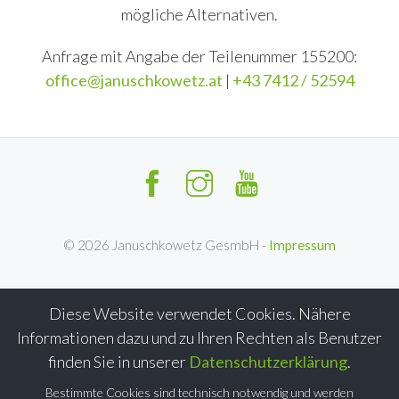
mögliche Alternativen.
Anfrage mit Angabe der Teilenummer 155200:
office@januschkowetz.at
|
+43 7412 / 52594
©
2026
Januschkowetz GesmbH -
Impressum
Diese Website verwendet Cookies. Nähere
Informationen dazu und zu Ihren Rechten als Benutzer
finden Sie in unserer
Datenschutzerklärung
.
Bestimmte Cookies sind technisch notwendig und werden