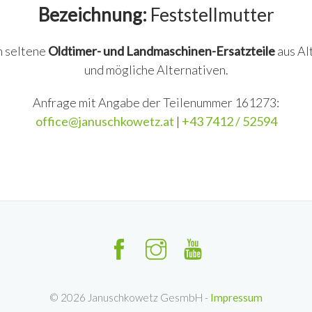
Bezeichnung:
Feststellmutter
n seltene
Oldtimer- und Landmaschinen-Ersatzteile
aus Al
und mögliche Alternativen.
Anfrage mit Angabe der Teilenummer 161273:
office@januschkowetz.at
|
+43 7412 / 52594
©
2026
Januschkowetz GesmbH -
Impressum