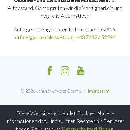
Oldtimer- und Landmaschinen-Ersatzteile
aus
Altbestand. Gerne prüfen wir die Verfügbarkeit und
mögliche Alternativen.
Anfrage mit Angabe der Teilenummer 162616:
office@januschkowetz.at
|
+43 7412 / 52594
©
2026
Januschkowetz GesmbH -
Impressum
Diese Website verwendet Cookies. Nähere
Informationen dazu und zu Ihren Rechten als Benutzer
finden Sie in unserer
Datenschutzerklärung
.