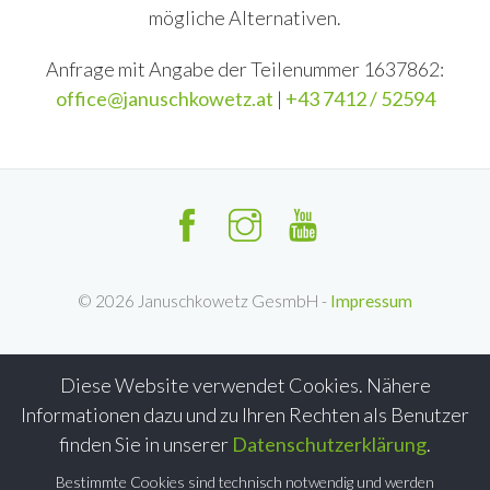
mögliche Alternativen.
Anfrage mit Angabe der Teilenummer 1637862:
office@januschkowetz.at
|
+43 7412 / 52594
©
2026
Januschkowetz GesmbH -
Impressum
Diese Website verwendet Cookies. Nähere
Informationen dazu und zu Ihren Rechten als Benutzer
finden Sie in unserer
Datenschutzerklärung
.
Bestimmte Cookies sind technisch notwendig und werden