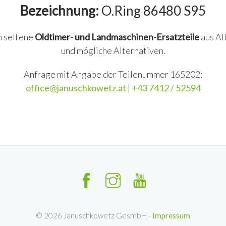
Bezeichnung:
O.Ring 86480 S95
n seltene
Oldtimer- und Landmaschinen-Ersatzteile
aus Al
und mögliche Alternativen.
Anfrage mit Angabe der Teilenummer 165202:
office@januschkowetz.at
|
+43 7412 / 52594
©
2026
Januschkowetz GesmbH -
Impressum