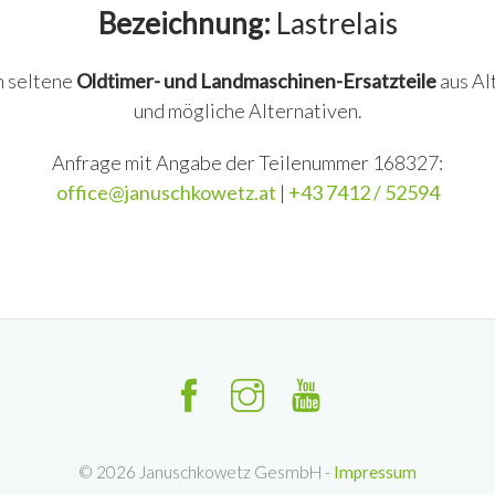
Bezeichnung:
Lastrelais
n seltene
Oldtimer- und Landmaschinen-Ersatzteile
aus Al
und mögliche Alternativen.
Anfrage mit Angabe der Teilenummer 168327:
office@januschkowetz.at
|
+43 7412 / 52594
©
2026
Januschkowetz GesmbH -
Impressum