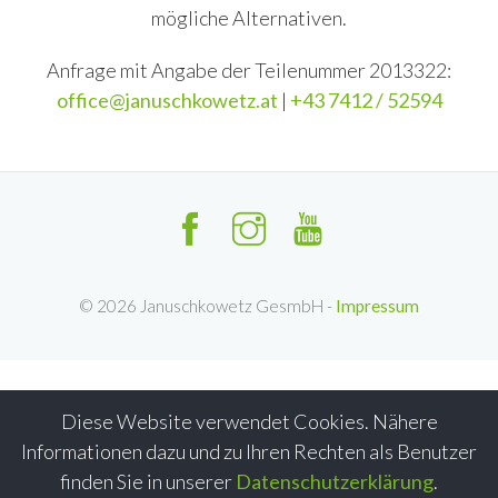
mögliche Alternativen.
Anfrage mit Angabe der Teilenummer 2013322:
office@januschkowetz.at
|
+43 7412 / 52594
©
2026
Januschkowetz GesmbH -
Impressum
Diese Website verwendet Cookies. Nähere
Informationen dazu und zu Ihren Rechten als Benutzer
finden Sie in unserer
Datenschutzerklärung
.