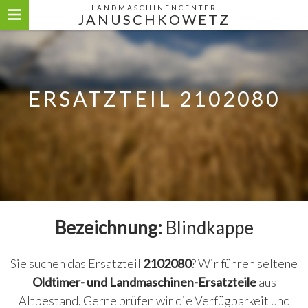
LANDMASCHINENCENTER
JANUSCHKOWETZ
ERSATZTEIL 2102080
Bezeichnung:
Blindkappe
Sie suchen das Ersatzteil
2102080
? Wir führen seltene
Oldtimer- und Landmaschinen-Ersatzteile
aus
Altbestand. Gerne prüfen wir die Verfügbarkeit und