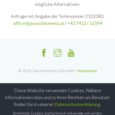
mögliche Alternativen.
Anfrage mit Angabe der Teilenummer 2102080:
office@januschkowetz.at
|
+43 7412 / 52594
©
2026
Januschkowetz GesmbH -
Impressum
Diese Website verwendet Cookies. Nähere
Informationen dazu und zu Ihren Rechten als Benutzer
finden Sie in unserer
Datenschutzerklärung
.
Bestimmte Cookies sind technisch notwendig und werden