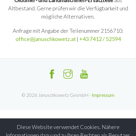
Oldtimer- und Landmaschinen-Ersatzteile
aus
Altbestand. Gerne prüfen wir die Verfügbarkeit und
mögliche Alternativen.
Anfrage mit Angabe der Teilenummer 2156710:
office@januschkowetz.at
|
+43 7412 / 52594
©
2026
Januschkowetz GesmbH -
Impressum
Diese Website verwendet Cookies. Nähere
Informationen dazu und zu Ihren Rechten als Benutzer