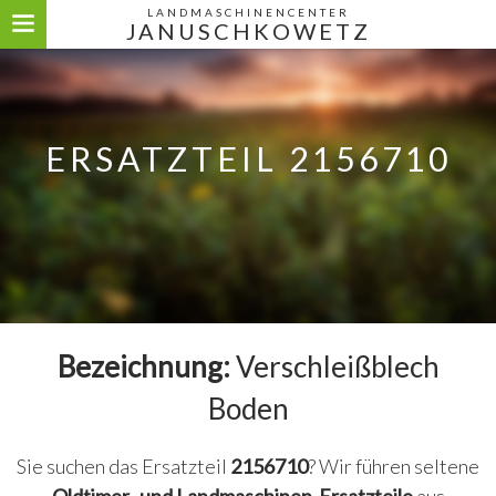
LANDMASCHINENCENTER
JANUSCHKOWETZ
ERSATZTEIL 2156710
Bezeichnung:
Verschleißblech
Boden
Sie suchen das Ersatzteil
2156710
? Wir führen seltene