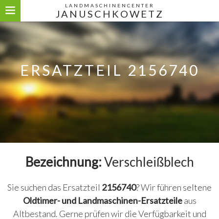
LANDMASCHINENCENTER
JANUSCHKOWETZ
ERSATZTEIL 2156740
Bezeichnung:
Verschleißblech
Sie suchen das Ersatzteil
2156740
? Wir führen seltene
Oldtimer- und Landmaschinen-Ersatzteile
aus
Altbestand. Gerne prüfen wir die Verfügbarkeit und