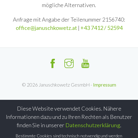
mögliche Alternativen.
Anfrage mit Angabe der Teilenummer 2156740:
office@januschkowetz.at
|
+43 7412 / 52594
©
2026
Januschkowetz GesmbH -
Impressum
Diese Website verwendet Cookies. Nähere
Informationen dazu und zu Ihren Rechten als Benutzer
finden Sie in unserer
Datenschutzerklärung
.
Bestimmte Cookies sind technisch notwendig und werden