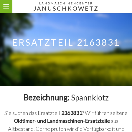
LANDMASCHINENCENTER
JANUSCHKOWETZ
ERSATZTEIL 2163831
Bezeichnung:
Spannklotz
Sie suchen das Ersatzteil
2163831
? Wir führen seltene
Oldtimer- und Landmaschinen-Ersatzteile
aus
Altbestand. Gerne prüfen wir die Verfügbarkeit und