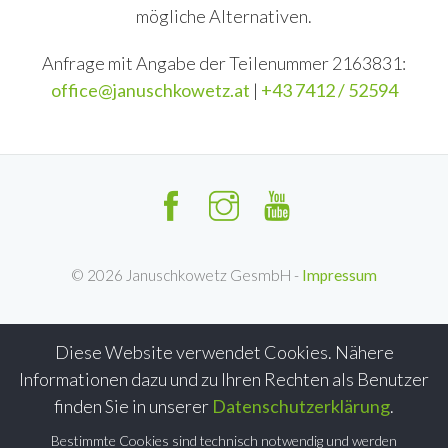
mögliche Alternativen.
Anfrage mit Angabe der Teilenummer 2163831:
office@januschkowetz.at
|
+43 7412 / 52594
©
2026
Januschkowetz GesmbH -
Impressum
Diese Website verwendet Cookies. Nähere
Informationen dazu und zu Ihren Rechten als Benutzer
finden Sie in unserer
Datenschutzerklärung
.
Bestimmte Cookies sind technisch notwendig und werden