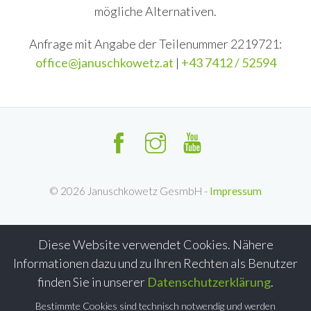
mögliche Alternativen.
Anfrage mit Angabe der Teilenummer 2219721:
office@januschkowetz.at
|
+43 7412 / 52594
©
2026
Januschkowetz GesmbH -
Impressum
Diese Website verwendet Cookies. Nähere
Informationen dazu und zu Ihren Rechten als Benutzer
finden Sie in unserer
Datenschutzerklärung
.
Bestimmte Cookies sind technisch notwendig und werden