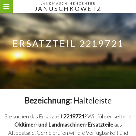
LANDMASCHINENCENTER
JANUSCHKOWETZ
ERSATZTEIL 2219721
Bezeichnung:
Halteleiste
Sie suchen das Ersatzteil
2219721
? Wir führen seltene
Oldtimer- und Landmaschinen-Ersatzteile
aus
Altbestand. Gerne prüfen wir die Verfügbarkeit und