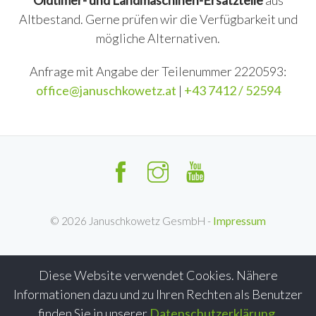
Oldtimer- und Landmaschinen-Ersatzteile
aus
Altbestand. Gerne prüfen wir die Verfügbarkeit und
mögliche Alternativen.
Anfrage mit Angabe der Teilenummer 2220593:
office@januschkowetz.at
|
+43 7412 / 52594
©
2026
Januschkowetz GesmbH -
Impressum
Diese Website verwendet Cookies. Nähere
Informationen dazu und zu Ihren Rechten als Benutzer
finden Sie in unserer
Datenschutzerklärung
.