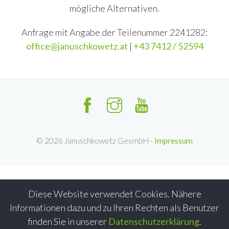
mögliche Alternativen.
Anfrage mit Angabe der Teilenummer 2241282:
office@januschkowetz.at
|
+43 7412 / 52594
©
2026
Januschkowetz GesmbH -
Impressum
Diese Website verwendet Cookies. Nähere
Informationen dazu und zu Ihren Rechten als Benutzer
finden Sie in unserer
Datenschutzerklärung
.