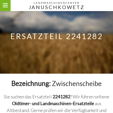
LANDMASCHINENCENTER
JANUSCHKOWETZ
ERSATZTEIL 2241282
Bezeichnung:
Zwischenscheibe
Sie suchen das Ersatzteil
2241282
? Wir führen seltene
Oldtimer- und Landmaschinen-Ersatzteile
aus
Altbestand. Gerne prüfen wir die Verfügbarkeit und