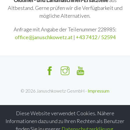
Oldtimer- und Landmaschinen-Ersatzteile
aus
Altbestand. Gerne prüfen wir die Verfügbarkeit und
mögliche Alternativen.
Anfrage mit Angabe der Teilenummer 228985:
office@januschkowetz.at
|
+43 7412 / 52594
©
2026
Januschkowetz GesmbH -
Impressum
Diese Website verwendet Cookies. Nähere
Informationen dazu und zu Ihren Rechten als Benutzer
finden Sie in unserer
Datenschutzerklärung
.