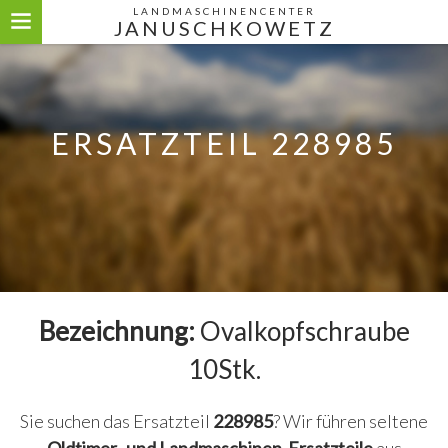
LANDMASCHINENCENTER
JANUSCHKOWETZ
ERSATZTEIL 228985
Bezeichnung:
Ovalkopfschraube
10Stk.
Sie suchen das Ersatzteil
228985
? Wir führen seltene