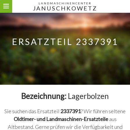
LANDMASCHINENCENTER
JANUSCHKOWETZ
ERSATZTEIL 2337391
Bezeichnung:
Lagerbolzen
Sie suchen das Ersatzteil
2337391
? Wir führen seltene
Oldtimer- und Landmaschinen-Ersatzteile
aus
Altbestand. Gerne prüfen wir die Verfügbarkeit und