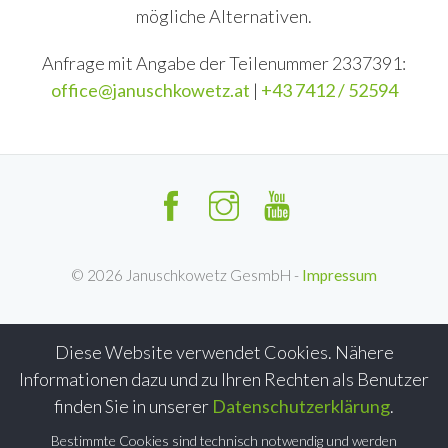
mögliche Alternativen.
Anfrage mit Angabe der Teilenummer 2337391:
office@januschkowetz.at
|
+43 7412 / 52594
©
2026
Januschkowetz GesmbH -
Impressum
Diese Website verwendet Cookies. Nähere
Informationen dazu und zu Ihren Rechten als Benutzer
finden Sie in unserer
Datenschutzerklärung
.
Bestimmte Cookies sind technisch notwendig und werden