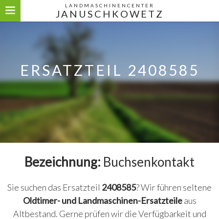
LANDMASCHINENCENTER
JANUSCHKOWETZ
ERSATZTEIL 2408585
Bezeichnung:
Buchsenkontakt
Sie suchen das Ersatzteil
2408585
? Wir führen seltene
Oldtimer- und Landmaschinen-Ersatzteile
aus
Altbestand. Gerne prüfen wir die Verfügbarkeit und