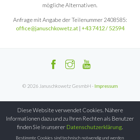
mögliche Alternativen.
Anfrage mit Angabe der Teilenummer 2408585:
office@januschkowetz.at
|
+43 7412 / 52594
©
2026
Januschkowetz GesmbH -
Impressum
Diese Website verwendet Cookies. Nähere
Informationen dazu und zu Ihren Rechten als Benutzer
finden Sie in unserer
Datenschutzerklärung
.
Bestimmte Cookies sind technisch notwendig und werden