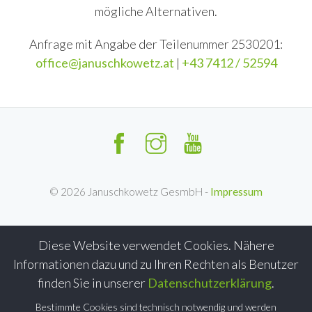
mögliche Alternativen.
Anfrage mit Angabe der Teilenummer 2530201:
office@januschkowetz.at
|
+43 7412 / 52594
©
2026
Januschkowetz GesmbH -
Impressum
Diese Website verwendet Cookies. Nähere
Informationen dazu und zu Ihren Rechten als Benutzer
finden Sie in unserer
Datenschutzerklärung
.
Bestimmte Cookies sind technisch notwendig und werden