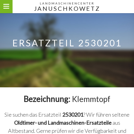
LANDMASCHINENCENTER
JANUSCHKOWETZ
ERSATZTEIL 2530201
Bezeichnung:
Klemmtopf
Sie suchen das Ersatzteil
2530201
? Wir führen seltene
Oldtimer- und Landmaschinen-Ersatzteile
aus
Altbestand. Gerne prüfen wir die Verfügbarkeit und