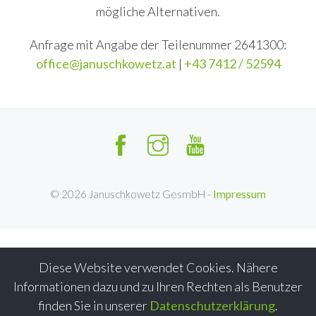
mögliche Alternativen.
Anfrage mit Angabe der Teilenummer 2641300:
office@januschkowetz.at
|
+43 7412 / 52594
©
2026
Januschkowetz GesmbH -
Impressum
Diese Website verwendet Cookies. Nähere
Informationen dazu und zu Ihren Rechten als Benutzer
finden Sie in unserer
Datenschutzerklärung
.