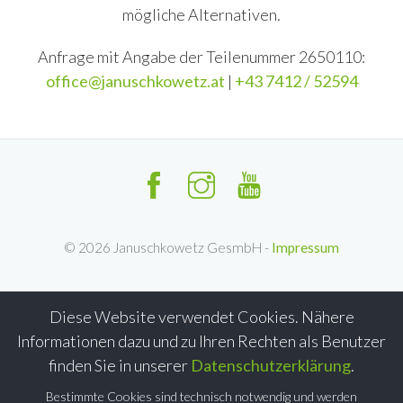
mögliche Alternativen.
Anfrage mit Angabe der Teilenummer 2650110:
office@januschkowetz.at
|
+43 7412 / 52594
©
2026
Januschkowetz GesmbH -
Impressum
Diese Website verwendet Cookies. Nähere
Informationen dazu und zu Ihren Rechten als Benutzer
finden Sie in unserer
Datenschutzerklärung
.
Bestimmte Cookies sind technisch notwendig und werden