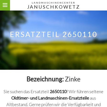
LANDMASCHINENCENTER
JANUSCHKOWETZ
ERSATZTEIL 2650110
Bezeichnung:
Zinke
Sie suchen das Ersatzteil
2650110
? Wir führen seltene
Oldtimer- und Landmaschinen-Ersatzteile
aus
Altbestand. Gerne prüfen wir die Verfügbarkeit und