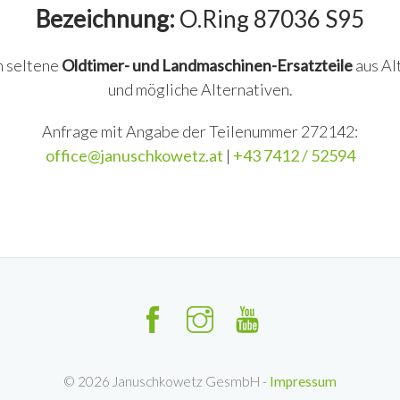
Bezeichnung:
O.Ring 87036 S95
n seltene
Oldtimer- und Landmaschinen-Ersatzteile
aus Al
und mögliche Alternativen.
Anfrage mit Angabe der Teilenummer 272142:
office@januschkowetz.at
|
+43 7412 / 52594
©
2026
Januschkowetz GesmbH -
Impressum