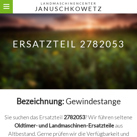
LANDMASCHINENCENTER
JANUSCHKOWETZ
ERSATZTEIL 2782053
Bezeichnung:
Gewindestange
Sie suchen das Ersatzteil
2782053
? Wir führen seltene
Oldtimer- und Landmaschinen-Ersatzteile
aus
Altbestand. Gerne prüfen wir die Verfügbarkeit und