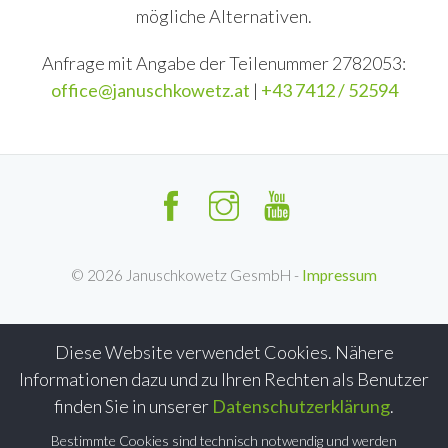
mögliche Alternativen.
Anfrage mit Angabe der Teilenummer 2782053:
office@januschkowetz.at
|
+43 7412 / 52594
©
2026
Januschkowetz GesmbH -
Impressum
Diese Website verwendet Cookies. Nähere
Informationen dazu und zu Ihren Rechten als Benutzer
finden Sie in unserer
Datenschutzerklärung
.
Bestimmte Cookies sind technisch notwendig und werden