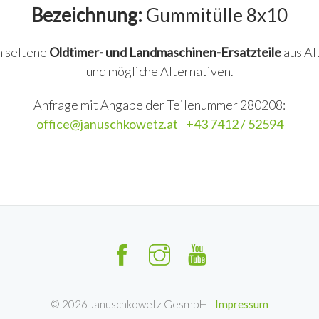
Bezeichnung:
Gummitülle 8x10
n seltene
Oldtimer- und Landmaschinen-Ersatzteile
aus Al
und mögliche Alternativen.
Anfrage mit Angabe der Teilenummer 280208:
office@januschkowetz.at
|
+43 7412 / 52594
©
2026
Januschkowetz GesmbH -
Impressum