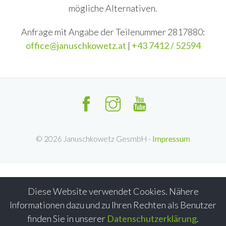
mögliche Alternativen.
Anfrage mit Angabe der Teilenummer 2817880:
office@januschkowetz.at
|
+43 7412 / 52594
©
2026
Januschkowetz GesmbH -
Impressum
Diese Website verwendet Cookies. Nähere
Informationen dazu und zu Ihren Rechten als Benutzer
finden Sie in unserer
Datenschutzerklärung
.