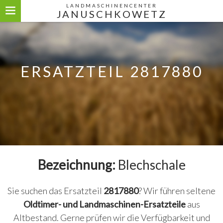
LANDMASCHINENCENTER
JANUSCHKOWETZ
ERSATZTEIL 2817880
Bezeichnung:
Blechschale
Sie suchen das Ersatzteil
2817880
? Wir führen seltene
Oldtimer- und Landmaschinen-Ersatzteile
aus
Altbestand. Gerne prüfen wir die Verfügbarkeit und