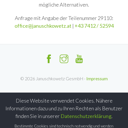
mögliche Alternativen.
Anfrage mit Angabe der Teilenummer 29110:
office@januschkowetz.at
|
+43 7412 / 52594
©
2026
Januschkowetz GesmbH -
Impressum
Diese Website verwendet Cookies. Nähere
Informationen dazu und zu Ihren Rechten als Benutzer
finden Sie in unserer
Datenschutzerklärung
.
Bestimmte Cookies sind technisch notwendig und werden