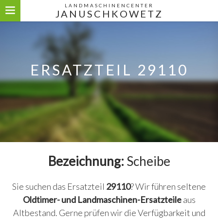
LANDMASCHINENCENTER
JANUSCHKOWETZ
ERSATZTEIL 29110
Bezeichnung:
Scheibe
Sie suchen das Ersatzteil
29110
? Wir führen seltene
Oldtimer- und Landmaschinen-Ersatzteile
aus
Altbestand. Gerne prüfen wir die Verfügbarkeit und