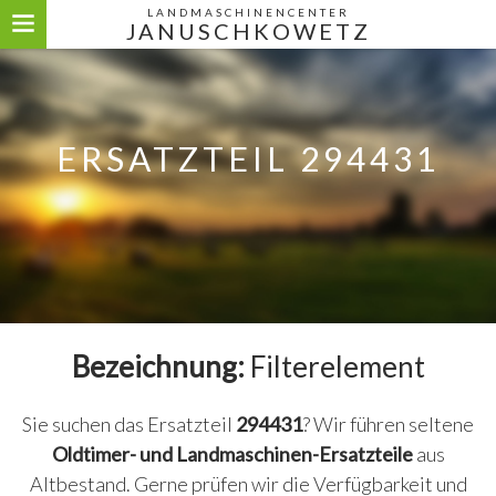
LANDMASCHINENCENTER
JANUSCHKOWETZ
ERSATZTEIL 294431
Bezeichnung:
Filterelement
Sie suchen das Ersatzteil
294431
? Wir führen seltene
Oldtimer- und Landmaschinen-Ersatzteile
aus
Altbestand. Gerne prüfen wir die Verfügbarkeit und