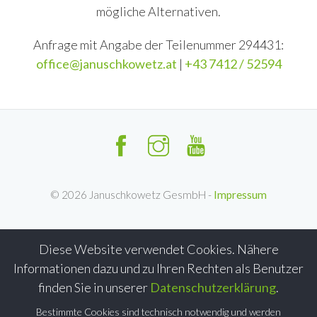
mögliche Alternativen.
Anfrage mit Angabe der Teilenummer 294431:
office@januschkowetz.at
|
+43 7412 / 52594
©
2026
Januschkowetz GesmbH -
Impressum
Diese Website verwendet Cookies. Nähere
Informationen dazu und zu Ihren Rechten als Benutzer
finden Sie in unserer
Datenschutzerklärung
.
Bestimmte Cookies sind technisch notwendig und werden