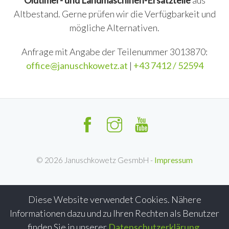
Oldtimer- und Landmaschinen-Ersatzteile
aus
Altbestand. Gerne prüfen wir die Verfügbarkeit und
mögliche Alternativen.
Anfrage mit Angabe der Teilenummer 3013870:
office@januschkowetz.at
|
+43 7412 / 52594
©
2026
Januschkowetz GesmbH -
Impressum
Diese Website verwendet Cookies. Nähere
Informationen dazu und zu Ihren Rechten als Benutzer
finden Sie in unserer
Datenschutzerklärung
.