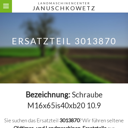
LANDMASCHINENCENTER
JANUSCHKOWETZ
ERSATZTEIL 3013870
Bezeichnung:
Schraube
M16x65is40xb20 10.9
Sie suchen das Ersatzteil
3013870
? Wir führen seltene