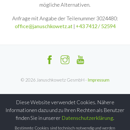
mögliche Alternativen.
Anfrage mit Angabe der Teilenummer 3024480:
office@januschkowetz.at
|
+43 7412 / 52594
©
2026
Januschkowetz GesmbH -
Impressum
Diese Website verwendet Cookies. Nähere
Informationen dazu und zu Ihren Rechten als Benutzer
finden Sie in unserer
Datenschutzerklärung
.
Bestimmte Cookies sind technisch notwendig und werden