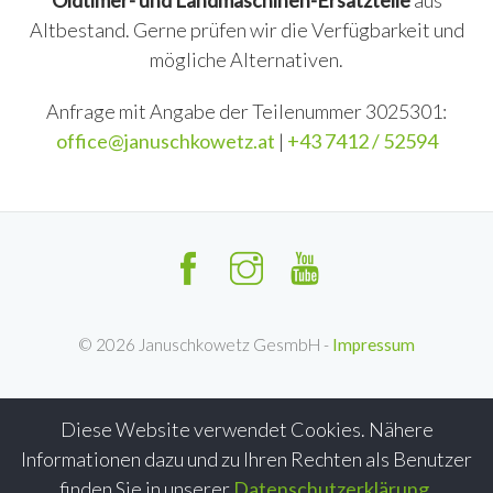
Oldtimer- und Landmaschinen-Ersatzteile
aus
Altbestand. Gerne prüfen wir die Verfügbarkeit und
mögliche Alternativen.
Anfrage mit Angabe der Teilenummer 3025301:
office@januschkowetz.at
|
+43 7412 / 52594
©
2026
Januschkowetz GesmbH -
Impressum
Diese Website verwendet Cookies. Nähere
Informationen dazu und zu Ihren Rechten als Benutzer
finden Sie in unserer
Datenschutzerklärung
.