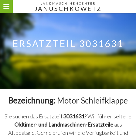
LANDMASCHINENCENTER
JANUSCHKOWETZ
ERSATZTEIL 3031631
Bezeichnung:
Motor Schleifklappe
Sie suchen das Ersatzteil
3031631
? Wir führen seltene
Oldtimer- und Landmaschinen-Ersatzteile
aus
Altbestand. Gerne prüfen wir die Verfügbarkeit und