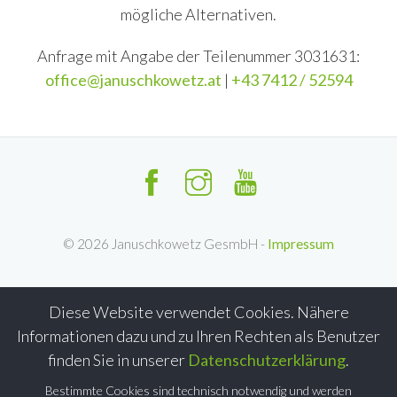
mögliche Alternativen.
Anfrage mit Angabe der Teilenummer 3031631:
office@januschkowetz.at
|
+43 7412 / 52594
©
2026
Januschkowetz GesmbH -
Impressum
Diese Website verwendet Cookies. Nähere
Informationen dazu und zu Ihren Rechten als Benutzer
finden Sie in unserer
Datenschutzerklärung
.
Bestimmte Cookies sind technisch notwendig und werden