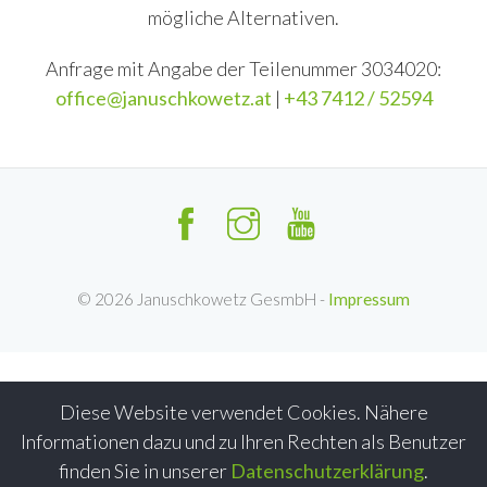
mögliche Alternativen.
Anfrage mit Angabe der Teilenummer 3034020:
office@januschkowetz.at
|
+43 7412 / 52594
©
2026
Januschkowetz GesmbH -
Impressum
Diese Website verwendet Cookies. Nähere
Informationen dazu und zu Ihren Rechten als Benutzer
finden Sie in unserer
Datenschutzerklärung
.