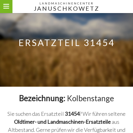
LANDMASCHINENCENTER
JANUSCHKOWETZ
ERSATZTEIL 31454
Bezeichnung:
Kolbenstange
Sie suchen das Ersatzteil
31454
? Wir führen seltene
Oldtimer- und Landmaschinen-Ersatzteile
aus
Altbestand. Gerne prüfen wir die Verfügbarkeit und