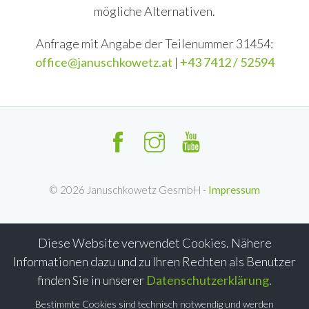
mögliche Alternativen.
Anfrage mit Angabe der Teilenummer 31454:
office@januschkowetz.at
|
+43 7412 / 52594
©
2026
Januschkowetz GesmbH -
Impressum
Diese Website verwendet Cookies. Nähere
Informationen dazu und zu Ihren Rechten als Benutzer
finden Sie in unserer
Datenschutzerklärung
.
Bestimmte Cookies sind technisch notwendig und werden