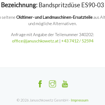
Bezeichnung:
Bandspritzdüse ES90-03
n seltene
Oldtimer- und Landmaschinen-Ersatzteile
aus Al
und mögliche Alternativen.
Anfrage mit Angabe der Teilenummer 340202:
office@januschkowetz.at
|
+43 7412 / 52594
©
2026
Januschkowetz GesmbH -
Impressum