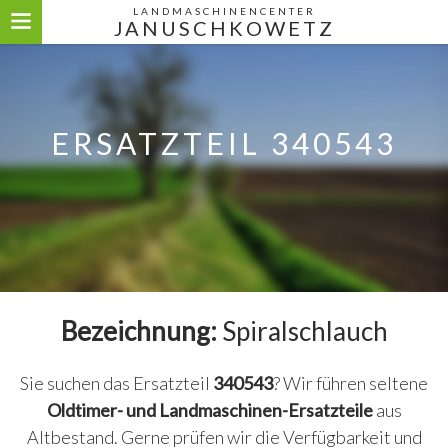
LANDMASCHINENCENTER
JANUSCHKOWETZ
ERSATZTEIL 340543
Bezeichnung:
Spiralschlauch
Sie suchen das Ersatzteil
340543
? Wir führen seltene
Oldtimer- und Landmaschinen-Ersatzteile
aus
Altbestand. Gerne prüfen wir die Verfügbarkeit und