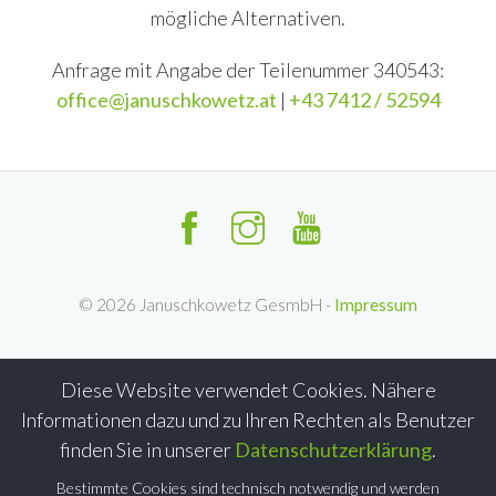
mögliche Alternativen.
Anfrage mit Angabe der Teilenummer 340543:
office@januschkowetz.at
|
+43 7412 / 52594
©
2026
Januschkowetz GesmbH -
Impressum
Diese Website verwendet Cookies. Nähere
Informationen dazu und zu Ihren Rechten als Benutzer
finden Sie in unserer
Datenschutzerklärung
.
Bestimmte Cookies sind technisch notwendig und werden