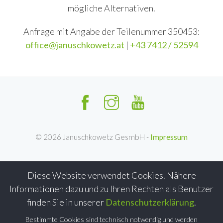
mögliche Alternativen.
Anfrage mit Angabe der Teilenummer 350453:
office@januschkowetz.at
|
+43 7412 / 52594
©
2026
Januschkowetz GesmbH -
Impressum
Diese Website verwendet Cookies. Nähere
Informationen dazu und zu Ihren Rechten als Benutzer
finden Sie in unserer
Datenschutzerklärung
.
Bestimmte Cookies sind technisch notwendig und werden