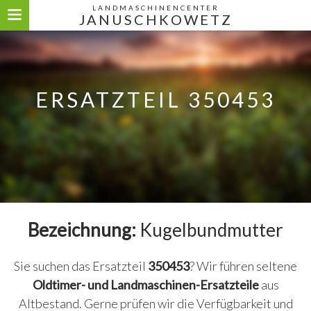
LANDMASCHINENCENTER
JANUSCHKOWETZ
ERSATZTEIL 350453
Bezeichnung:
Kugelbundmutter
Sie suchen das Ersatzteil
350453
? Wir führen seltene
Oldtimer- und Landmaschinen-Ersatzteile
aus
Altbestand. Gerne prüfen wir die Verfügbarkeit und